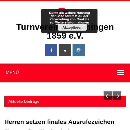
Zum
Inhalt
springen
Durch die weitere Nutzung
der Seite stimmst du der
Verwendung von Cookies
zu.
Weitere Informationen
Turnverein Memmingen
Akzeptieren
1859 e.V.
MENÜ
50 Jahre Karate beim TV Memmingen
Aktuelle Beiträge
Herren setzen finales Ausrufezeichen