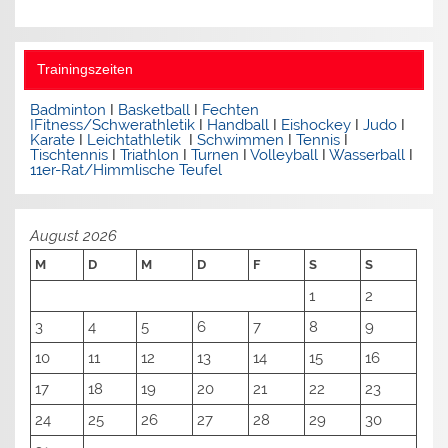
Trainingszeiten
Badminton
I
Basketball
I
Fechten
I
Fitness/Schwerathletik
I
Handball
I
Eishockey
I
Judo
I
Karate
I
Leichtathletik
I
Schwimmen
I
Tennis
I
Tischtennis
I
Triathlon
I
Turnen
I
Volleyball
I
Wasserball
I
11er-Rat/Himmlische Teufel
August 2026
M
D
M
D
F
S
S
1
2
3
4
5
6
7
8
9
10
11
12
13
14
15
16
17
18
19
20
21
22
23
24
25
26
27
28
29
30