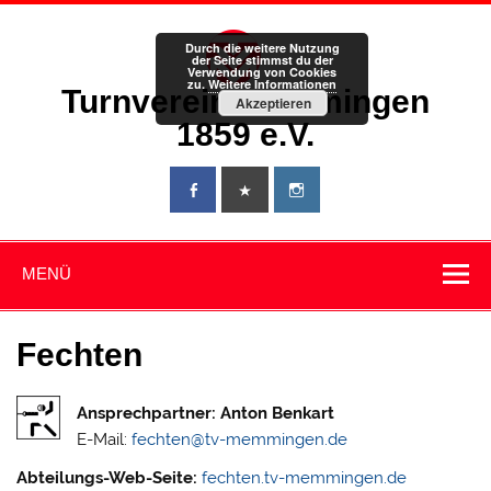
Zum
Inhalt
springen
Durch die weitere Nutzung
der Seite stimmst du der
Verwendung von Cookies
zu.
Weitere Informationen
Turnverein Memmingen
Akzeptieren
1859 e.V.
MENÜ
Fechten
Ansprechpartner: Anton Benkart
E-Mail:
fechten@tv-memmingen.de
Abteilungs-Web-Seite:
fechten.tv-memmingen.de