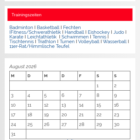
Trainingszeiten
Badminton
I
Basketball
I
Fechten
I
Fitness/Schwerathletik
I
Handball
I
Eishockey
I
Judo
I
Karate
I
Leichtathletik
I
Schwimmen
I
Tennis
I
Tischtennis
I
Triathlon
I
Turnen
I
Volleyball
I
Wasserball
I
11er-Rat/Himmlische Teufel
August 2026
M
D
M
D
F
S
S
1
2
3
4
5
6
7
8
9
10
11
12
13
14
15
16
17
18
19
20
21
22
23
24
25
26
27
28
29
30
31