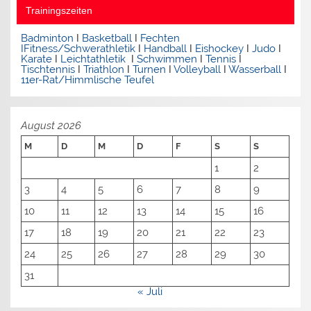
Trainingszeiten
Badminton
I
Basketball
I
Fechten
I
Fitness/Schwerathletik
I
Handball
I
Eishockey
I
Judo
I
Karate
I
Leichtathletik
I
Schwimmen
I
Tennis
I
Tischtennis
I
Triathlon
I
Turnen
I
Volleyball
I
Wasserball
I
11er-Rat/Himmlische Teufel
August 2026
M
D
M
D
F
S
S
1
2
3
4
5
6
7
8
9
10
11
12
13
14
15
16
17
18
19
20
21
22
23
24
25
26
27
28
29
30
31
« Juli