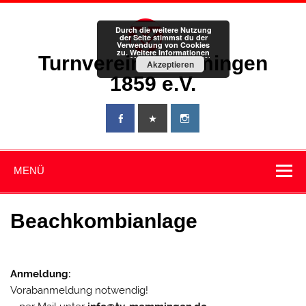
Zum
Inhalt
springen
Durch die weitere Nutzung
der Seite stimmst du der
Verwendung von Cookies
zu.
Weitere Informationen
Turnverein Memmingen
Akzeptieren
1859 e.V.
MENÜ
Beachkombianlage
Anmeldung:
Vorabanmeldung notwendig!