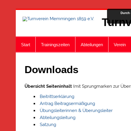
Zum
Durch 
Inhalt
Turnv
springen
Start
Trainingszeiten
Abteilungen
Verein
Downloads
Übersicht Seiteninhalt
(mit Sprungmarken zur Übers
Beitrittserklärung
Antrag Beitragsermäßigung
Übungsleiterinnen & Überungsleiter
Abteilungsleitung
Satzung