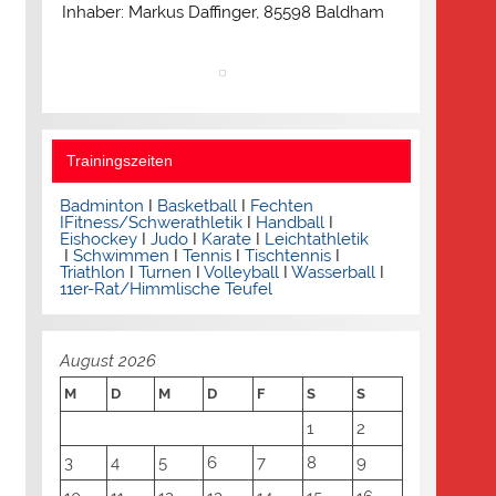
Inhaber: Markus Daffinger, 85598 Baldham
Trainingszeiten
Badminton
I
Basketball
I
Fechten
I
Fitness/Schwerathletik
I
Handball
I
Eishockey
I
Judo
I
Karate
I
Leichtathletik
I
Schwimmen
I
Tennis
I
Tischtennis
I
Triathlon
I
Turnen
I
Volleyball
I
Wasserball
I
11er-Rat/Himmlische Teufel
August 2026
M
D
M
D
F
S
S
1
2
3
4
5
6
7
8
9