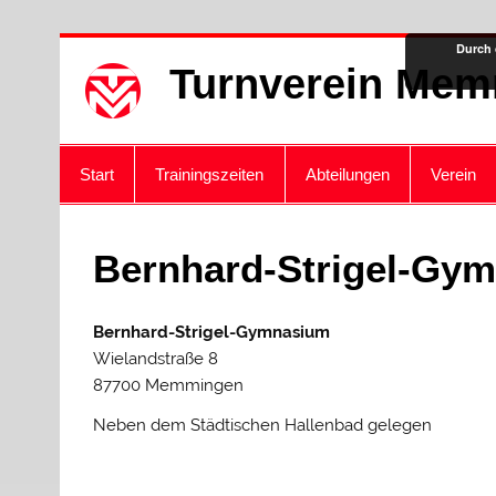
Zum
Durch 
Inhalt
Turnverein Mem
springen
Start
Trainingszeiten
Abteilungen
Verein
Bernhard-Strigel-Gy
Bernhard-Strigel-Gymnasium
Wielandstraße 8
87700 Memmingen
Neben dem Städtischen Hallenbad gelegen