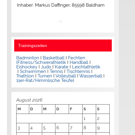
Inhaber: Markus Daffinger, 85598 Baldham
Trainingszeiten
Badminton
I
Basketball
I
Fechten
I
Fitness/Schwerathletik
I
Handball
I
Eishockey
I
Judo
I
Karate
I
Leichtathletik
I
Schwimmen
I
Tennis
I
Tischtennis
I
Triathlon
I
Turnen
I
Volleyball
I
Wasserball
I
11er-Rat/Himmlische Teufel
August 2026
M
D
M
D
F
S
S
1
2
3
4
5
6
7
8
9