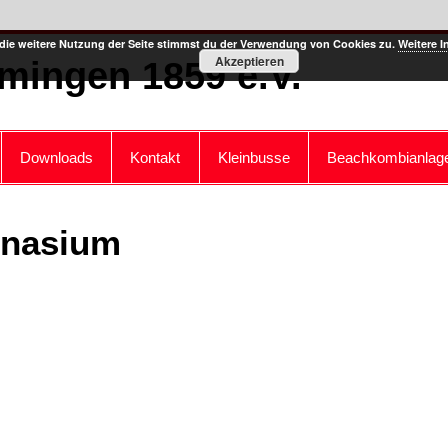
die weitere Nutzung der Seite stimmst du der Verwendung von Cookies zu.
Weitere I
Akzeptieren
mingen 1859 e.V.
Downloads
Kontakt
Kleinbusse
Beachkombianlag
mnasium