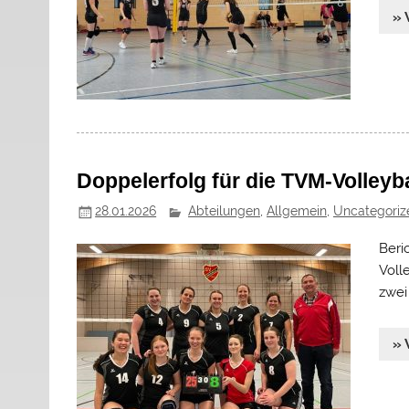
» 
Doppelerfolg für die TVM-Volleyb
28.01.2026
Abteilungen
,
Allgemein
,
Uncategoriz
Beri
Voll
zwei
» 