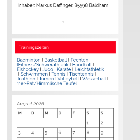
Inhaber: Markus Daffinger, 85598 Baldham
Trainingszeiten
Badminton
I
Basketball
I
Fechten
I
Fitness/Schwerathletik
I
Handball
I
Eishockey
I
Judo
I
Karate
I
Leichtathletik
I
Schwimmen
I
Tennis
I
Tischtennis
I
Triathlon
I
Turnen
I
Volleyball
I
Wasserball
I
11er-Rat/Himmlische Teufel
August 2026
M
D
M
D
F
S
S
1
2
3
4
5
6
7
8
9