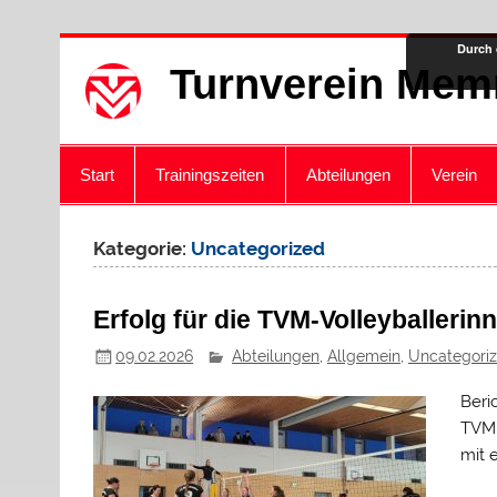
Zum
Durch 
Inhalt
Turnverein Mem
springen
Start
Trainingszeiten
Abteilungen
Verein
Kategorie:
Uncategorized
Erfolg für die TVM-Volleyballeri
09.02.2026
Abteilungen
,
Allgemein
,
Uncategori
Beri
TVM-
mit 