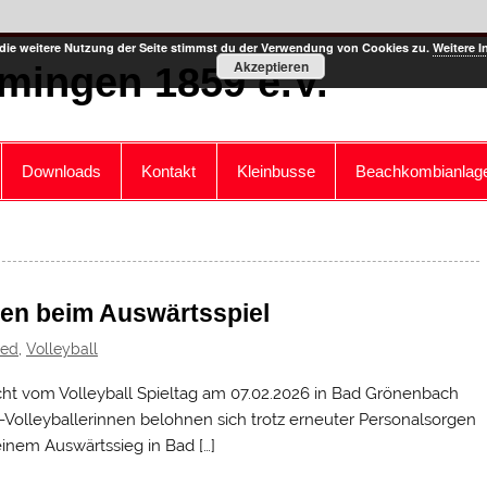
die weitere Nutzung der Seite stimmst du der Verwendung von Cookies zu.
Weitere I
Akzeptieren
mingen 1859 e.V.
Downloads
Kontakt
Kleinbusse
Beachkombianlag
nnen beim Auswärtsspiel
zed
,
Volleyball
cht vom Volleyball Spieltag am 07.02.2026 in Bad Grönenbach
Volleyballerinnen belohnen sich trotz erneuter Personalsorgen
einem Auswärtssieg in Bad […]