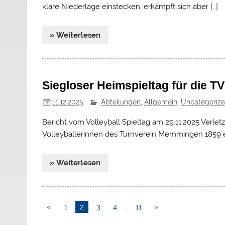
klare Niederlage einstecken, erkämpft sich aber […]
» Weiterlesen
Siegloser Heimspieltag für die T
11.12.2025
Abteilungen
,
Allgemein
,
Uncategoriz
Bericht vom Volleyball Spieltag am 29.11.2025 Verle
Volleyballerinnen des Turnverein Memmingen 1859 e.V
» Weiterlesen
«
1
2
3
4
…
11
»