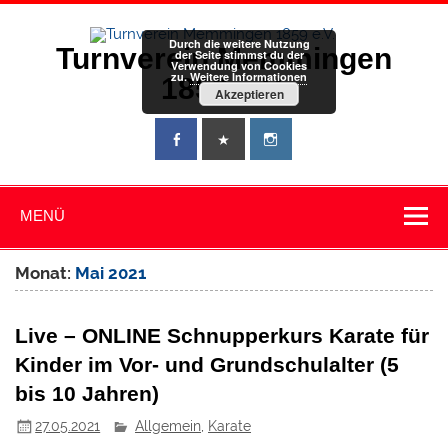
Zum
Inhalt
springen
Durch die weitere Nutzung
Turnverein Memmingen
der Seite stimmst du der
Verwendung von Cookies
zu.
Weitere Informationen
1859 e.V.
Akzeptieren
MENÜ
Monat:
Mai 2021
Live – ONLINE Schnupperkurs Karate für
Kinder im Vor- und Grundschulalter (5
bis 10 Jahren)
27.05.2021
Allgemein
,
Karate