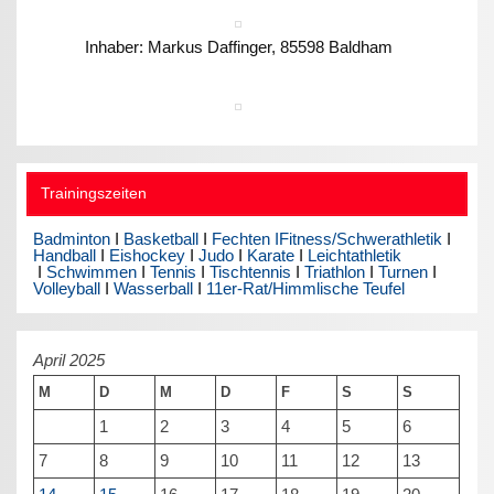
Inhaber: Markus Daffinger, 85598 Baldham
Trainingszeiten
Badminton
I
Basketball
I
Fechten I
Fitness/Schwerathletik
I
Handball
I
Eishockey
I
Judo
I
Karate
I
Leichtathletik
I
Schwimmen
I
Tennis
I
Tischtennis
I
Triathlon
I
Turnen
I
Volleyball
I
Wasserball
I
11er-Rat/Himmlische Teufel
April 2025
M
D
M
D
F
S
S
1
2
3
4
5
6
7
8
9
10
11
12
13