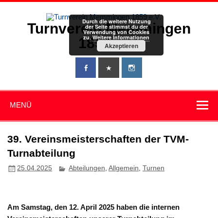
Zum
Inhalt
springen
Durch die weitere Nutzung
Turnverein Memmingen
der Seite stimmst du der
Verwendung von Cookies
zu.
Weitere Informationen
1859 e.V.
Akzeptieren
MENÜ
39. Vereinsmeisterschaften der TVM-
Turnabteilung
25.04.2025
Abteilungen
,
Allgemein
,
Turnen
Am Samstag, den 12. April 2025 haben die internen