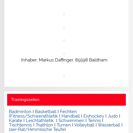
Inhaber: Markus Daffinger, 85598 Baldham
Trainingszeiten
Badminton
I
Basketball
I
Fechten
I
Fitness/Schwerathletik
I
Handball
I
Eishockey
I
Judo
I
Karate
I
Leichtathletik
I
Schwimmen
I
Tennis
I
Tischtennis
I
Triathlon
I
Turnen
I
Volleyball
I
Wasserball
I
11er-Rat/Himmlische Teufel