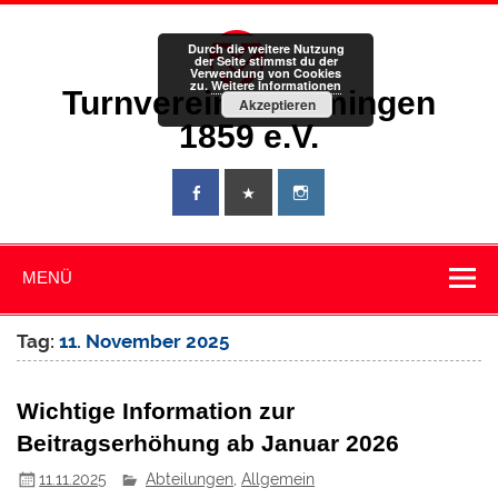
Zum
Inhalt
springen
Durch die weitere Nutzung
der Seite stimmst du der
Verwendung von Cookies
zu.
Weitere Informationen
Turnverein Memmingen
Akzeptieren
1859 e.V.
MENÜ
Tag:
11. November 2025
Wichtige Information zur
Beitragserhöhung ab Januar 2026
11.11.2025
Abteilungen
,
Allgemein