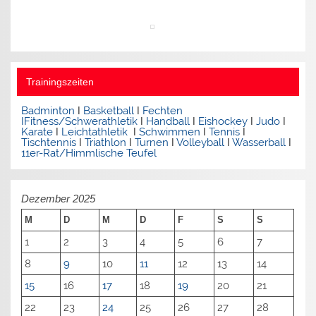
Trainingszeiten
Badminton
I
Basketball
I
Fechten
I
Fitness/Schwerathletik
I
Handball
I
Eishockey
I
Judo
I
Karate
I
Leichtathletik
I
Schwimmen
I
Tennis
I
Tischtennis
I
Triathlon
I
Turnen
I
Volleyball
I
Wasserball
I
11er-Rat/Himmlische Teufel
Dezember 2025
M
D
M
D
F
S
S
1
2
3
4
5
6
7
8
9
10
11
12
13
14
15
16
17
18
19
20
21
22
23
24
25
26
27
28