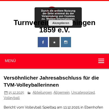
Zum
Inhalt
springen
Durch die weitere Nutzung
der Seite stimmst du der
Verwendung von Cookies
zu.
Weitere Informationen
Turnverein Memmingen
Akzeptieren
1859 e.V.
MENÜ
Versöhnlicher Jahresabschluss für die
TVM-Volleyballerinnen
15.12.2025
Abteilungen
,
Allgemein
,
Uncategorized
,
Volleyball
Bericht vom Volleyball Spieltag am 13.12.2025 in Ebenhofen