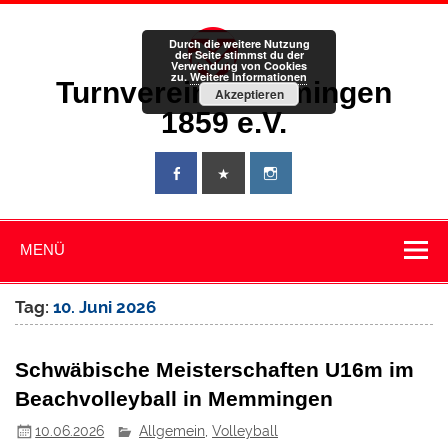
Zum
Inhalt
springen
Durch die weitere Nutzung
der Seite stimmst du der
Verwendung von Cookies
zu.
Weitere Informationen
Turnverein Memmingen
Akzeptieren
1859 e.V.
MENÜ
Tag:
10. Juni 2026
Schwäbische Meisterschaften U16m im
Beachvolleyball in Memmingen
10.06.2026
Allgemein
,
Volleyball