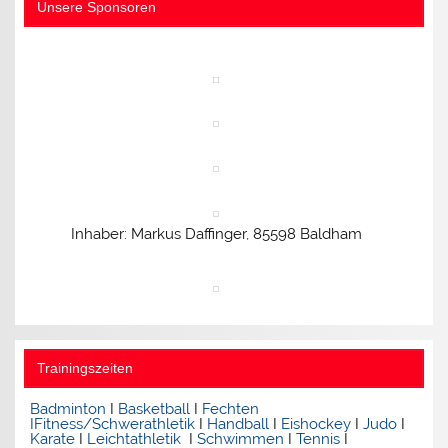
Unsere Sponsoren
Inhaber: Markus Daffinger, 85598 Baldham
Trainingszeiten
Badminton
I
Basketball
I
Fechten
I
Fitness/Schwerathletik
I
Handball
I
Eishockey
I
Judo
I
Karate
I
Leichtathletik
I
Schwimmen
I
Tennis
I