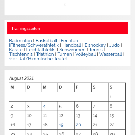
Trainingszeiten
Badminton
I
Basketball
I
Fechten
I
Fitness/Schwerathletik
I
Handball
I
Eishockey
I
Judo
I
Karate
I
Leichtathletik
I
Schwimmen
I
Tennis
I
Tischtennis
I
Triathlon
I
Turnen
I
Volleyball
I
Wasserball
I
11er-Rat/Himmlische Teufel
August 2021
M
D
M
D
F
S
S
1
2
3
4
5
6
7
8
9
10
11
12
13
14
15
16
17
18
19
20
21
22
23
24
25
26
27
28
29