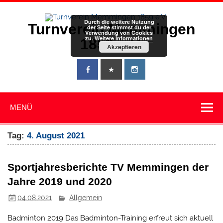
Zum
Inhalt
springen
Durch die weitere Nutzung
Turnverein Memmingen
der Seite stimmst du der
Verwendung von Cookies
zu.
Weitere Informationen
1859 e.V.
Akzeptieren
MENÜ
Tag:
4. August 2021
Sportjahresberichte TV Memmingen der
Jahre 2019 und 2020
04.08.2021
Allgemein
Badminton 2019 Das Badminton-Training erfreut sich aktuell