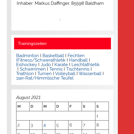
Inhaber: Markus Daffinger, 85598 Baldham
Trainingszeiten
Badminton
I
Basketball
I
Fechten
I
Fitness/Schwerathletik
I
Handball
I
Eishockey
I
Judo
I
Karate
I
Leichtathletik
I
Schwimmen
I
Tennis
I
Tischtennis
I
Triathlon
I
Turnen
I
Volleyball
I
Wasserball
I
11er-Rat/Himmlische Teufel
August 2021
M
D
M
D
F
S
S
1
2
3
4
5
6
7
8