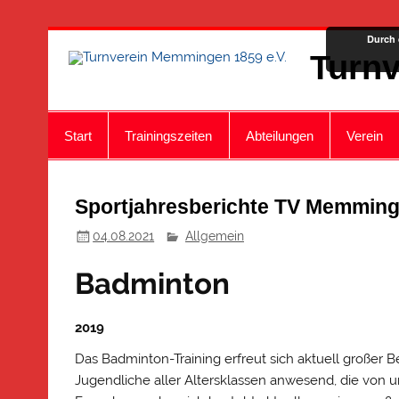
Zum
Durch 
Inhalt
Turnv
springen
Start
Trainingszeiten
Abteilungen
Verein
Sportjahresberichte TV Memming
04.08.2021
Allgemein
Badminton
2019
Das Badminton-Training erfreut sich aktuell großer B
Jugendliche aller Altersklassen anwesend, die von 