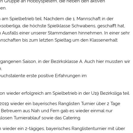
en Gruppe an Hobbyspielern, die neben den aktiven
en.
m Spielbetrieb teil. Nachdem die 1. Mannschaft in der
soberliga, die höchste Spielklasse Schwabens, geschafft hat,
en Ausfalls einer unserer Stammdamen hinnehmen. In einer sehr
nschaften bis zum letzten Spieltag um den Klassenerhalt
ergangenen Saison, in der Bezirksklasse A. Auch hier mussten wir
n.
wuchstalente erste positive Erfahrungen im
wieder erfolgreich am Spielbetrieb in der U19 Bezirksliga teil.
 2019 wieder ein bayerisches Ranglisten Turnier über 2 Tage
d Betreuern aus Nah und Fern gab es wieder einmal nur
slosen Turnierablauf sowie das Catering.
wieder ein 2-tägiges, bayerisches Ranglistenturnier mit über