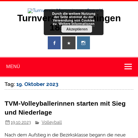
Zum
Inhalt
springen
Durch die weitere Nutzung
Turnverein Memmingen
der Seite stimmst du der
Verwendung von Cookies
zu.
Weitere Informationen
1859 e.V.
Akzeptieren
MENÜ
Tag:
19. Oktober 2023
TVM-Volleyballerinnen starten mit Sieg
und Niederlage
19.10.2023
Volleyball
Nach dem Aufstieg in die Bezirksklasse begann die neue