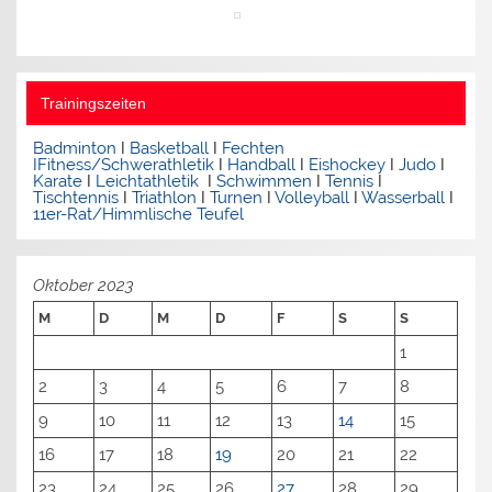
Trainingszeiten
Badminton
I
Basketball
I
Fechten
I
Fitness/Schwerathletik
I
Handball
I
Eishockey
I
Judo
I
Karate
I
Leichtathletik
I
Schwimmen
I
Tennis
I
Tischtennis
I
Triathlon
I
Turnen
I
Volleyball
I
Wasserball
I
11er-Rat/Himmlische Teufel
Oktober 2023
M
D
M
D
F
S
S
1
2
3
4
5
6
7
8
9
10
11
12
13
14
15
16
17
18
19
20
21
22
23
24
25
26
27
28
29