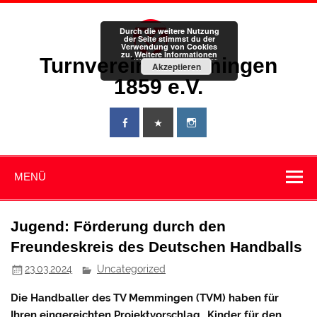
Zum
Inhalt
springen
Durch die weitere Nutzung
der Seite stimmst du der
Verwendung von Cookies
zu.
Weitere Informationen
Turnverein Memmingen
Akzeptieren
1859 e.V.
MENÜ
Jugend: Förderung durch den
Freundeskreis des Deutschen Handballs
23.03.2024
Uncategorized
Die Handballer des TV Memmingen (TVM) haben für
Ihren eingereichten Projektvorschlag „Kinder für den