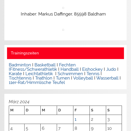
Inhaber: Markus Daffinger, 85598 Baldham
Trainingszeiten
Badminton
I
Basketball
I
Fechten
I
Fitness/Schwerathletik
I
Handball
I
Eishockey
I
Judo
I
Karate
I
Leichtathletik
I
Schwimmen
I
Tennis
I
Tischtennis
I
Triathlon
I
Turnen
I
Volleyball
I
Wasserball
I
11er-Rat/Himmlische Teufel
März 2024
M
D
M
D
F
S
S
1
2
3
4
5
6
7
8
9
10