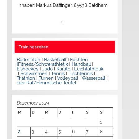
Inhaber: Markus Daffinger, 85598 Baldham
Trainingszeiten
Badminton
I
Basketball
I
Fechten
I
Fitness/Schwerathletik
I
Handball
I
Eishockey
I
Judo
I
Karate
I
Leichtathletik
I
Schwimmen
I
Tennis
I
Tischtennis
I
Triathlon
I
Turnen
I
Volleyball
I
Wasserball
I
11er-Rat/Himmlische Teufel
Dezember 2024
M
D
M
D
F
S
S
1
2
3
4
5
6
7
8