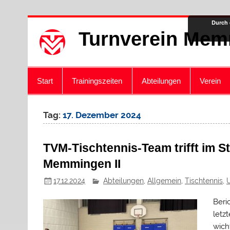
Zum
Durch 
Inhalt
Turnverein Mem
springen
Start
Trainingszeiten
Abteilungen
Verein
Tag:
17. Dezember 2024
TVM-Tischtennis-Team trifft im S
Memmingen II
17.12.2024
Abteilungen
,
Allgemein
,
Tischtennis
,
Beri
letz
wich