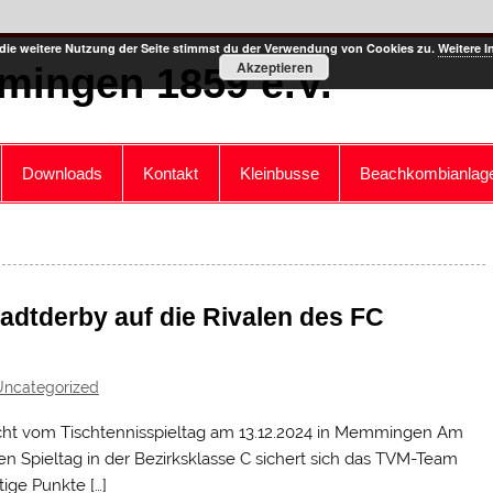
die weitere Nutzung der Seite stimmst du der Verwendung von Cookies zu.
Weitere I
Akzeptieren
mingen 1859 e.V.
Downloads
Kontakt
Kleinbusse
Beachkombianlag
tadtderby auf die Rivalen des FC
Uncategorized
cht vom Tischtennisspieltag am 13.12.2024 in Memmingen Am
ten Spieltag in der Bezirksklasse C sichert sich das TVM-Team
tige Punkte […]