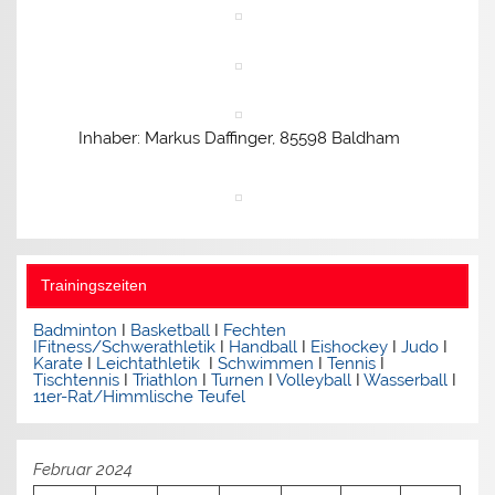
Inhaber: Markus Daffinger, 85598 Baldham
Trainingszeiten
Badminton
I
Basketball
I
Fechten
I
Fitness/Schwerathletik
I
Handball
I
Eishockey
I
Judo
I
Karate
I
Leichtathletik
I
Schwimmen
I
Tennis
I
Tischtennis
I
Triathlon
I
Turnen
I
Volleyball
I
Wasserball
I
11er-Rat/Himmlische Teufel
Februar 2024