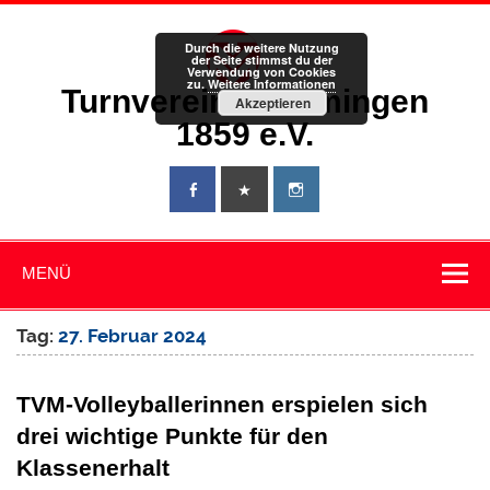
Zum
Inhalt
springen
Durch die weitere Nutzung
der Seite stimmst du der
Verwendung von Cookies
zu.
Weitere Informationen
Turnverein Memmingen
Akzeptieren
1859 e.V.
MENÜ
Tag:
27. Februar 2024
TVM-Volleyballerinnen erspielen sich
drei wichtige Punkte für den
Klassenerhalt