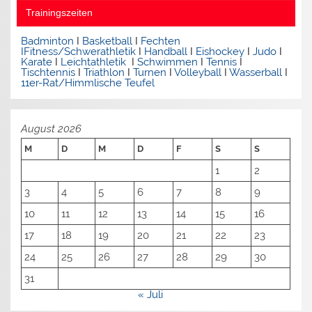
Trainingszeiten
Badminton
I
Basketball
I
Fechten
I
Fitness/Schwerathletik
I
Handball
I
Eishockey
I
Judo
I
Karate
I
Leichtathletik
I
Schwimmen
I
Tennis
I
Tischtennis
I
Triathlon
I
Turnen
I
Volleyball
I
Wasserball
I
11er-Rat/Himmlische Teufel
August 2026
M
D
M
D
F
S
S
1
2
3
4
5
6
7
8
9
10
11
12
13
14
15
16
17
18
19
20
21
22
23
24
25
26
27
28
29
30
31
« Juli