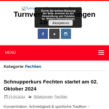
Zum
Inhalt
springen
Durch die weitere Nutzung
Turnverein Memmingen
der Seite stimmst du der
Verwendung von Cookies
zu.
Weitere Informationen
1859 e.V.
Akzeptieren
MENÜ
Kategorie:
Fechten
Schnupperkurs Fechten startet am 02.
Oktober 2024
23.09.2024
Abteilungen
,
Fechten
Konzentration, Schnelligkeit & sportliche Tradition –