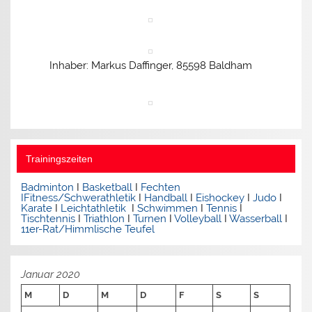
Inhaber: Markus Daffinger, 85598 Baldham
Trainingszeiten
Badminton
I
Basketball
I
Fechten
I
Fitness/Schwerathletik
I
Handball
I
Eishockey
I
Judo
I
Karate
I
Leichtathletik
I
Schwimmen
I
Tennis
I
Tischtennis
I
Triathlon
I
Turnen
I
Volleyball
I
Wasserball
I
11er-Rat/Himmlische Teufel
Januar 2020
M
D
M
D
F
S
S