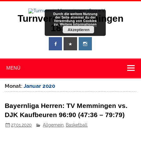
Zum
Inhalt
springen
Durch die weitere Nutzung
Turnverein Memmingen
der Seite stimmst du der
Verwendung von Cookies
zu.
Weitere Informationen
1859 e.V.
Akzeptieren
MENÜ
Monat:
Januar 2020
Bayernliga Herren: TV Memmingen vs.
DJK Kaufbeuren 96:90 (47:36 – 79:79)
27.01.2020
Allgemein
,
Basketball